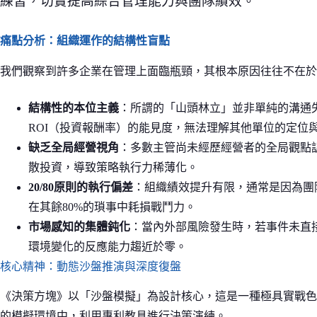
練習，切實提高綜合管理能力與團隊績效。
痛點分析：組織運作的結構性盲點
我們觀察到許多企業在管理上面臨瓶頸，其根本原因往往不在於
結構性的本位主義
：所謂的「山頭林立」並非單純的溝通
ROI（投資報酬率）的能見度，無法理解其他單位的定位
缺乏全局經營視角
：多數主管尚未經歷經營者的全局觀點
散投資，導致策略執行力稀薄化。
20/80原則的執行偏差
：組織績效提升有限，通常是因為團
在其餘80%的瑣事中耗損戰鬥力。
市場感知的集體鈍化
：當內外部風險發生時，若事件未直
環境變化的反應能力趨近於零。
核心精神：動態沙盤推演與深度復盤
《決策方塊》以「沙盤模擬」為設計核心，這是一種極具實戰色
的模擬環境中，利用專利教具進行決策演練。