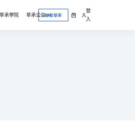
登
聯繫莘承
莘承學院
莘承公益
入