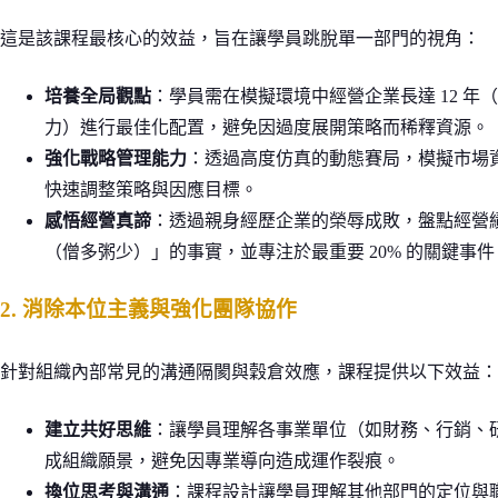
這是該課程最核心的效益，旨在讓學員跳脫單一部門的視角：
培養全局觀點
：學員需在模擬環境中經營企業長達 12 
力）進行最佳化配置，避免因過度展開策略而稀釋資源。
強化戰略管理能力
：透過高度仿真的動態賽局，模擬市場
快速調整策略與因應目標。
感悟經營真諦
：透過親身經歷企業的榮辱成敗，盤點經營
（僧多粥少）」的事實，並專注於最重要 20% 的關鍵事件
2. 消除本位主義與強化團隊協作
針對組織內部常見的溝通隔閡與穀倉效應，課程提供以下效益：
建立共好思維
：讓學員理解各事業單位（如財務、行銷、
成組織願景，避免因專業導向造成運作裂痕。
換位思考與溝通
：課程設計讓學員理解其他部門的定位與