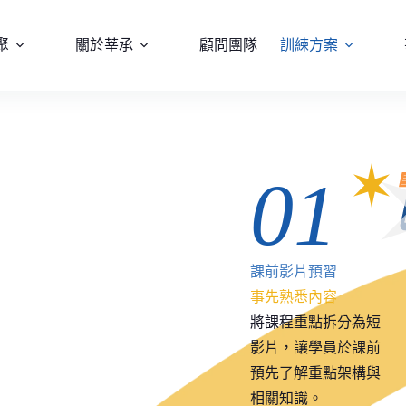
聚
關於莘承
顧問團隊
訓練方案
01
課前影片預習
事先熟悉內容
將課程重點拆分為短
影片，讓學員於課前
預先了解重點架構與
相關知識。