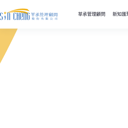
莘承管理顧問
新知匯