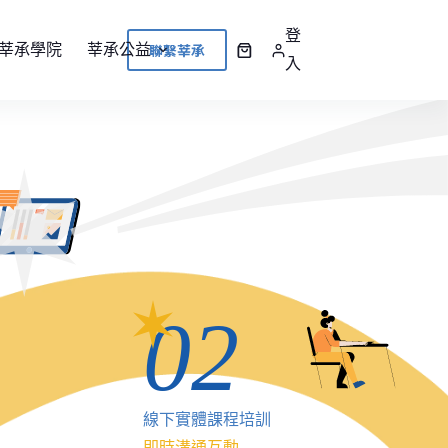
登
聯繫莘承
莘承學院
莘承公益
入
02
線下實體課程培訓
即時溝通互動