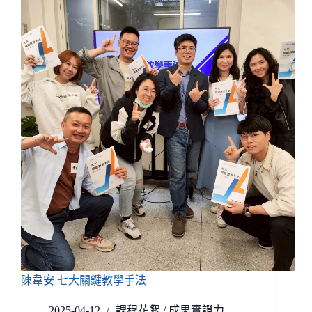
陳韋安 七大關鍵教學手法
2025-04-12
課程花絮
/
成果實證力