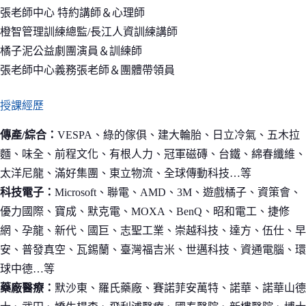
張老師中心 特約講師＆心理師
橙智管理訓練總監/長江人資訓練講師
橘子泥公益劇團演員＆訓練師
張老師中心義務張老師＆團體帶領員
授課經歷
傳產/綜合：
VESPA、綠的傢俱、建大輪胎、日立冷氣、五木拉
麵、味全、前程文化、有根人力、冠軍磁磚、台鐵、綿春纖維、
太洋尼龍、滿好集團、東立物流、全球傳動科技…等
科技電子：
Microsoft、聯電、AMD、3M、遊戲橘子、資策會、
優力國際、寶成、默克電、MOXA、BenQ、昭和電工、捷修
網、孕龍、新代、國巨、志聖工業、崇越科技、達方、伍仕、早
安、普發真空、瓦錫蘭、臺灣福吉米、世邁科技、資通電腦、環
球中德…等
藥廠醫療：
默沙東、羅氏藥廠、賽諾菲安萬特、諾華、諾華山德