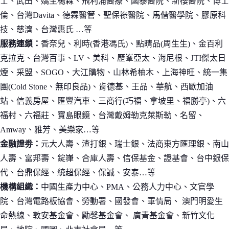
士、武田、嬌生楊森、飛利浦醫療、國泰醫院、新樓醫院、博士
倫、台灣Davita、德霖醫管、聖保祿醫院、馬偕醫學院、膠原科
技、慈濟、台灣惠氏 …等
服務連鎖：
香奈兒、利時(香港馮氏)、點睛品(周生生)、金百利
克拉克、台灣百事、LV、美科、歷峯亞太、海尼根、JTI傑太日
煙、采盟、SOGO、大江購物、山林希柚木、上海神旺、統一集
團(Cold Stone、無印良品)、肯德基、王品、華航、西歐加油
站、信義房屋、匯豐汽車、三商行(巧福、拿坡里、福勝亭)、六
福村、六福莊、寶島眼鏡、台灣戴姆勒克萊斯勒、名留、
Amway、雅芳、美樂家…等
金融證劵：
元大人壽、渣打銀、瑞士銀、法商東方匯理銀、南山
人壽、富邦壽、錠嵂、合庫人壽、信保基金、證基會、台中銀保
代、台鼎保經、統超保經、保誠、安泰…等
機構組織：
中國生產力中心、PMA、公務人力中心、文官學
院、台灣電路板協會、勞動署、國發會、軍情局、 澳門明愛生
命熱線、敦安基金會、勵馨基金會、 廣青基金會、新竹文化