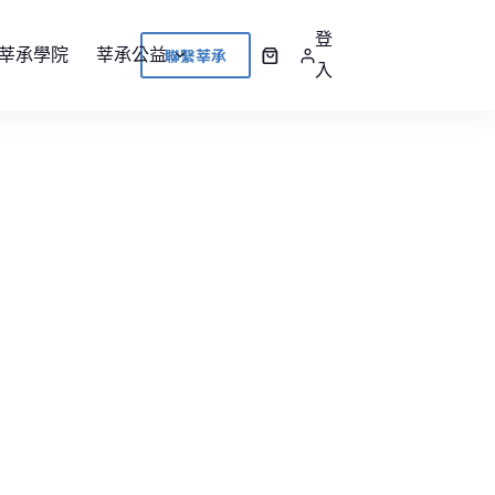
登
聯繫莘承
莘承學院
莘承公益
入