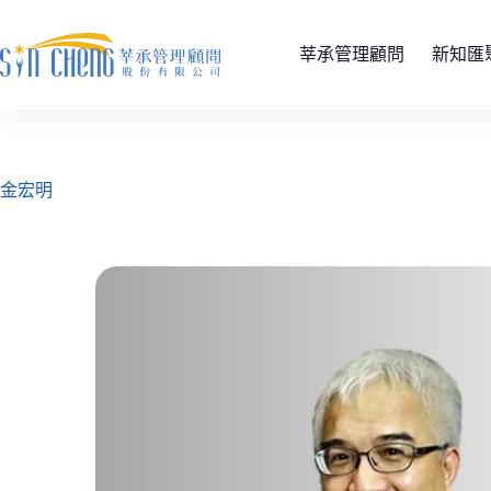
莘承管理顧問
新知匯
金宏明