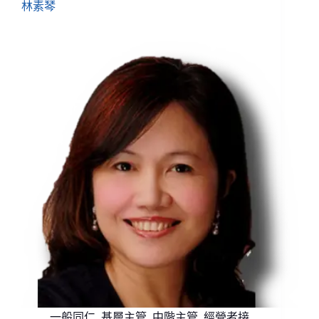
林素琴
一般同仁
,
基層主管
,
中階主管
,
經營者接