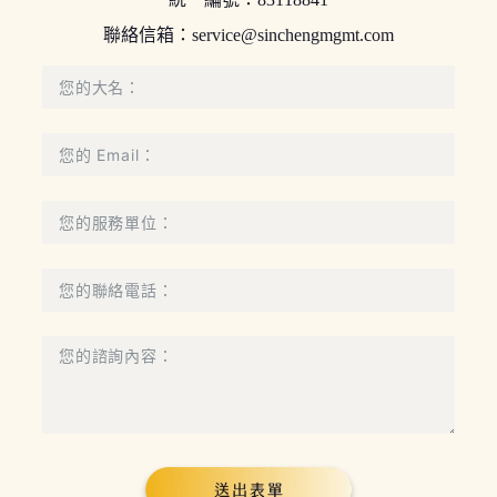
聯絡信箱：
service@sinchengmgmt.com